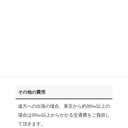
お支払い方法
銀行振込、またはクレジットカード
（PayPal）いずれも一括払い
ディプロマの発行について
発行料 20,000円
その他の費用
遠方への出張の場合、東京から約30㎞以上の
場合は30㎞以上からかかる交通費をご負担し
て頂きます。