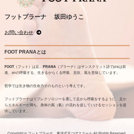
フットプラーナ
坂田ゆうこ
お問い合わせ
FOOT PRANAとは
FOOT
（フット）は足。
PRANA
（プラーナ）はサンスクリット語でpraは前
進、anの呼吸する、生きるからくる呼吸、息吹、風を意味しています。
哲学では生き物の生命力そのものという考えです。
フットプラーナはリフレクソロジーを通して足から呼吸をするように、足か
らエネルギーが満ち、身体の風（氣）の流れを促していけるセッションを提
供しています。
Copyright © フットプラーナ 東洋式足つぼスクール All Rights Reserved.