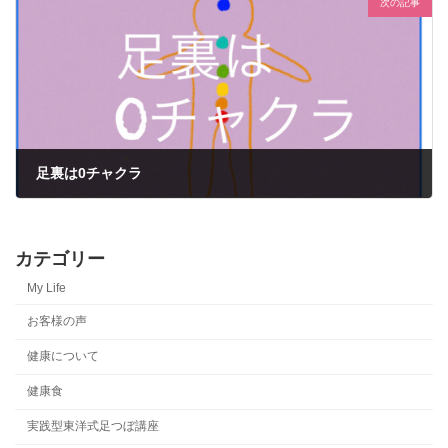
次の記事
足裏は0チャクラ
2022年12月18日
カテゴリー
My Life
お客様の声
健康について
健康食
実践型東洋式足つぼ講座